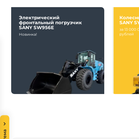
Электрический
Колесн
фронтальный погрузчик
SANY S
SANY SW956E
за 13 000 
рублей
Новинка!