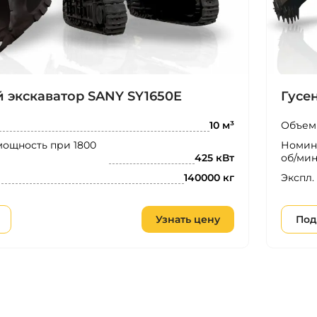
 экскаватор SANY SY1650E
Гусе
Объем
10 м³
ощность при 1800
Номина
об/мин
425 кВт
Экспл.
140000 кг
Узнать цену
Под