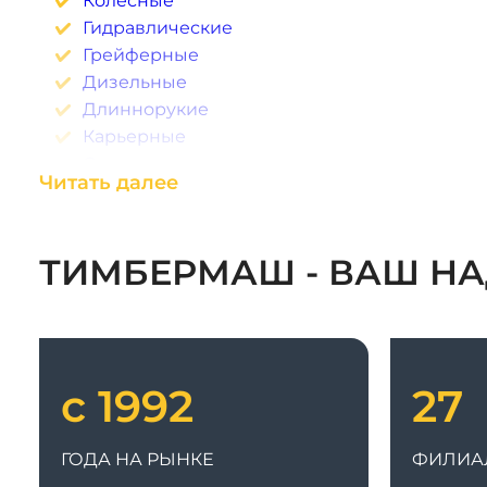
Гидравлические
Грейферные
Дизельные
Длиннорукие
Карьерные
Одноковшовые
Читать далее
Полноповоротные
Планировочные
Китайские
ТИМБЕРМАШ - ВАШ НА
Траншейные
Габаритные
Электрические
с 1992
27
ГОДА НА РЫНКЕ
ФИЛИА