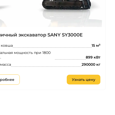
ничный экскаватор SANY SY3000E
 ковша
15 м³
льная мощность при 1800
.
899 кВт
 масса
290000 кг
робнее
Узнать цену