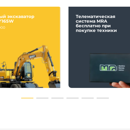
ый экскаватор
Телематическая
Y165W
система MRA
бесплатно при
000
покупке техники