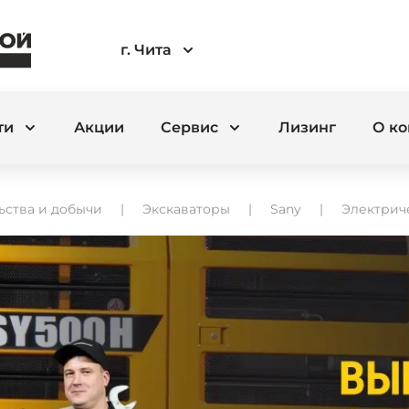
г. Чита
ти
Акции
Сервис
Лизинг
О к
ьства и добычи
Экскаваторы
Sany
Электрич