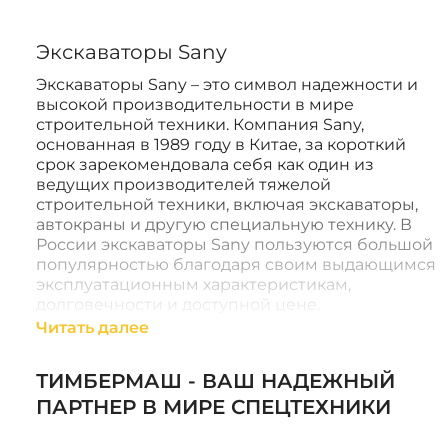
Экскаваторы Sany
Экскаваторы Sany – это символ надежности и
высокой производительности в мире
строительной техники. Компания Sany,
основанная в 1989 году в Китае, за короткий
срок зарекомендовала себя как один из
ведущих производителей тяжелой
строительной техники, включая экскаваторы,
автокраны и другую специальную технику. В
России экскаваторы Sany пользуются большой
популярностью благодаря своим выдающимся
эксплуатационным характеристикам,
долговечности и доступной цене.
Читать далее
Модельный ряд экскаваторов Sany
Среди наиболее популярных моделей
ТИМБЕРМАШ - ВАШ НАДЕЖНЫЙ
экскаваторов Sany выделяются:
ПАРТНЕР В МИРЕ СПЕЦТЕХНИКИ
Sany SY55C
– компактный экскаватор,
который отлично справляется с работами