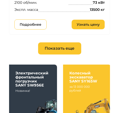
2100 об/мин.
73 кВт
Экспл. масса
13500 кг
Подробнее
Узнать цену
Показать еще
Электрический
Колесный
фронтальный
экскаватор
погрузчик
SANY SY165W
SANY SW956E
за 13 000 000
рублей
Новинка!