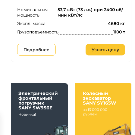
Номинальная
53,7 кВт (73 л.с.) при 2400 об/
мощность
мин кВт/лс
Экспл. масса
4680 кг
Грузоподъемность
1100 т
Подробнее
Узнать цену
Электрический
Колесный
фронтальный
экскаватор
погрузчик
SANY SY165W
SANY SW956E
за 13 000 000
рублей
Новинка!