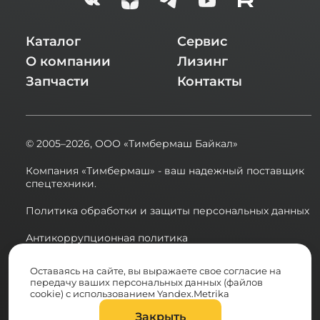
Каталог
Сервис
О компании
Лизинг
Запчасти
Контакты
© 2005–2026,
ООО «Тимбермаш Байкал»
Компания «Тимбермаш» - ваш надежный поставщик
спецтехники.
Политика обработки и защиты персональных данных
Антикоррупционная политика
Сводная ведомость результатов проведения СОУТ в
Оставаясь на сайте, вы выражаете свое согласие на
2025 году
передачу ваших персональных данных (файлов
cookie) с использованием Yandex.Metrika
Разработка сайта:
Закрыть