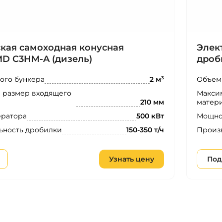
кая самоходная конусная
Элек
D C3HM-A (дизель)
дроб
ого бункера
Объем
2 м³
 размер входящего
Макси
матер
210 мм
ератора
Мощно
500 кВт
ьность дробилки
Произ
150-350 т/ч
Узнать цену
Под