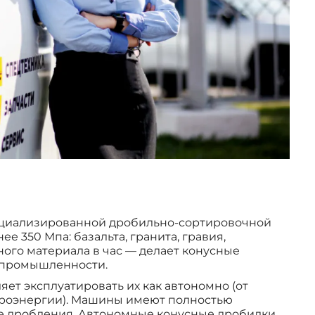
пециализированной дробильно-сортировочной
 350 Мпа: базальта, гранита, гравия,
ного материала в час — делает конусные
й промышленности.
ет эксплуатировать их как автономно (от
ктроэнергии). Машины имеют полностью
се дробления. Автономные конусные дробилки