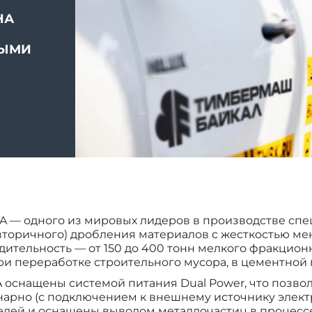
НА
ВЫМИ
DA — одного из мировых лидеров в производстве с
оричного) дробления материалов с жесткостью менее
одительность — от 150 до 400 тонн мелкого фракцион
и переработке строительного мусора, в цементно
снащены системой питания Dual Power, что позволя
ионарно (с подключением к внешнему источнику эле
елей и оснащены выводом металлочастиц в процес