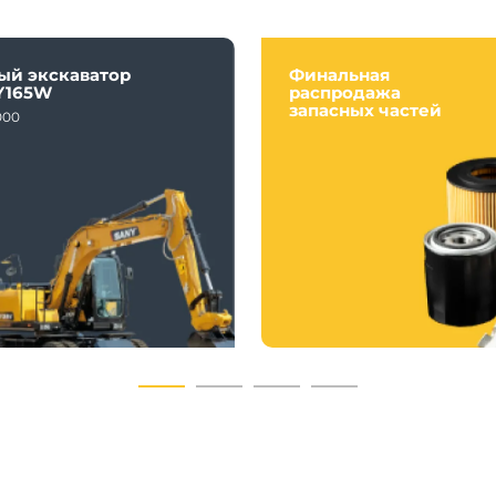
ый экскаватор
Финальная
Y165W
распродажа
запасных частей
000