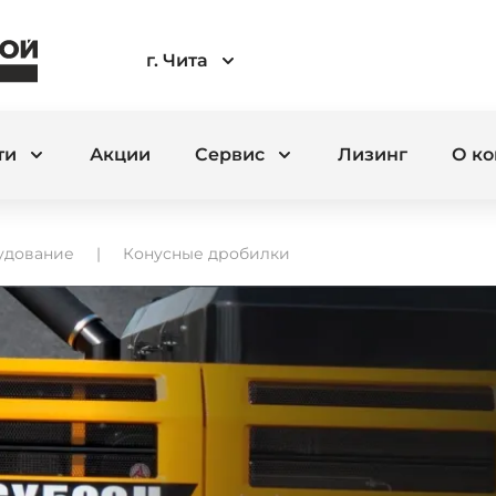
г. Чита
ти
Акции
Сервис
Лизинг
О к
удование
Конусные дробилки