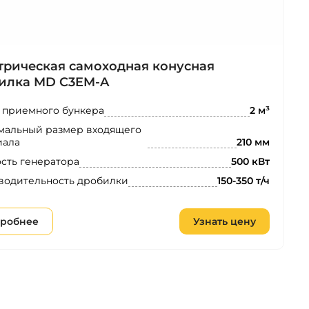
трическая самоходная конусная
илка MD C3EM-A
 приемного бункера
2 м³
мальный размер входящего
иала
210 мм
сть генератора
500 кВт
водительность дробилки
150-350 т/ч
робнее
Узнать цену