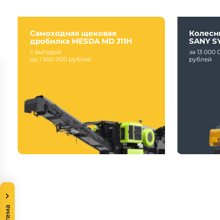
Самоходная щековая
Колесн
дробилка MESDA MD J11H
SANY S
с выгодой
за 13 000 
до 1 900 000 рублей
рублей