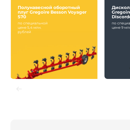
Полунавесной оборотный
Дискол
плуг Gregoire Besson Voyager
Gregoir
S70
Discord
по специальной
по специ
цене 5,4 млн.
цене 9 мл
рублей