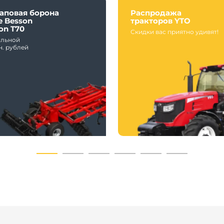
аповая борона
Распродажа
e Besson
тракторов YTO
on T70
Скидки вас приятно удивят!
альной
н. рублей