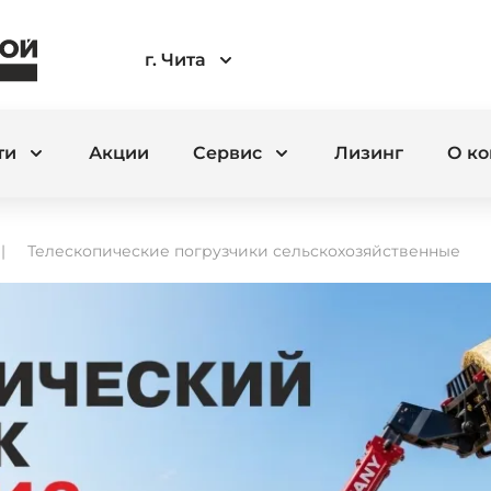
г. Чита
ти
Акции
Сервис
Лизинг
О к
Телескопические погрузчики сельскохозяйственные