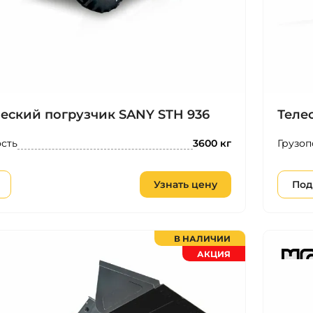
еский погрузчик SANY STH 936
Теле
сть
Грузоп
3600 кг
Узнать цену
Под
В НАЛИЧИИ
АКЦИЯ