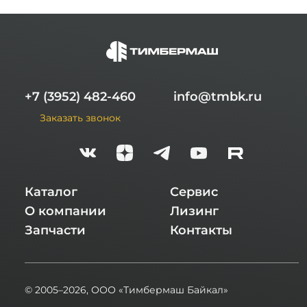
обслуживание техники брендов по стандартам
заводов-производителей.
Исправность прицепной техники в
грузоперевозках имеет ключевое значение.
Ваш бизнес должен работать бесперебойно —
мы берем это на себя.
+7 (3952) 482-460
info@tmbk.ru
Почему именно «Тимбермаш»?
Заказать звонок
Оперативные поставки оригинальных и
альтернативных запасных частей для
«Тверьстроймаш» и Orthaus, расходных и
смазочных материалов.
Высококвалифицированные специалисты
Каталог
Сервис
с пониманием специфики эксплуатации
прицепной техники, поддержка и
О компании
Лизинг
консультирование.
Запчасти
Контакты
Мощная материально-техническая база:
оборудованные ремонтные боксы для
технического обслуживания и ремонту
техники «Тверьстроймаш» и Orthaus в
© 2005–2026,
ООО «Тимбермаш Байкал»
каждом из 18 филиалов.