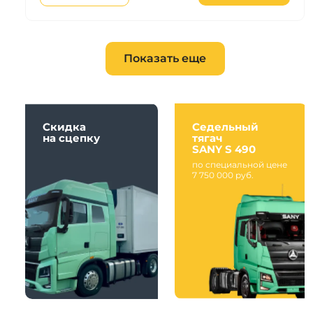
Показать еще
Скидка
Седельный
на сцепку
тягач
SANY S 490
по специальной цене
7 750 000 руб.