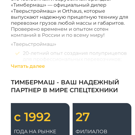
«Тимбермаш» — официальный дилер
«Тверьстроймаш» и Orthaus, которые
выпускают надежную прицепную технику для
перевозки грузов любой массы и габаритов.
Проверено временем и опытом сотен
компаний в России и по всему миру!
«Тверьстроймаш»
20-летний опыт создания полуприцепов
для профессиональных перевозчиков;
Читать далее
Полностью российское производство;
44 базовые модели и 150 вариантов
исполнения для любых задач по
ТИМБЕРМАШ - ВАШ НАДЕЖНЫЙ
грузоперевозкам.
ПАРТНЕР В МИРЕ СПЕЦТЕХНИКИ
Orthaus
Опыт, качество и немецкие технологии с
1980 года;
с 1992
27
Одно из крупнейших производств в
Европе — 15 000 прицепов в год;
ГОДА НА РЫНКЕ
Более 10 лет успешной работы на
ФИЛИАЛОВ