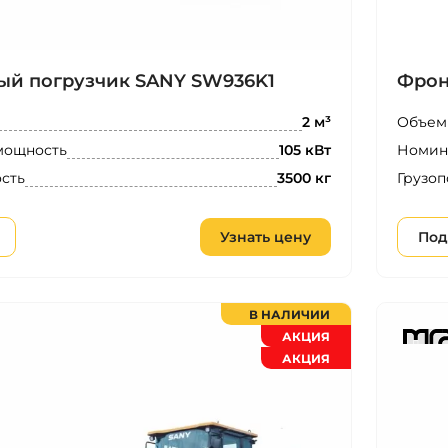
ый погрузчик SANY SW936K1
Фрон
Объем
2 м³
мощность
Номин
105 кВт
сть
Грузоп
3500 кг
Узнать цену
Под
В НАЛИЧИИ
АКЦИЯ
АКЦИЯ