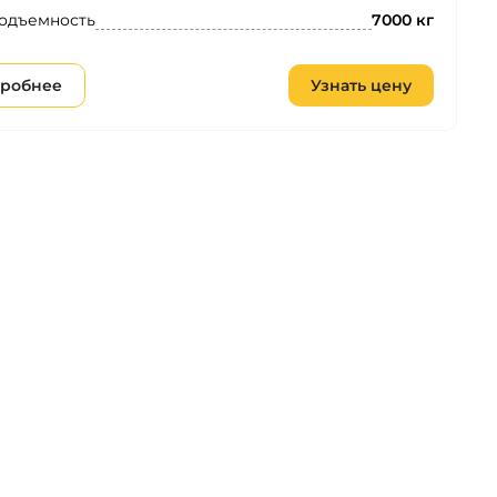
одъемность
7000 кг
робнее
Узнать цену