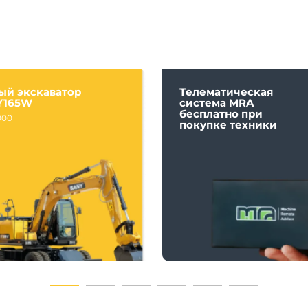
ый экскаватор
Телематическая
Y165W
система MRA
бесплатно при
000
покупке техники