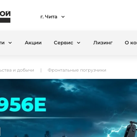
г. Чита
ти
Акции
Сервис
Лизинг
О к
ьства и добычи
Фронтальные погрузчики