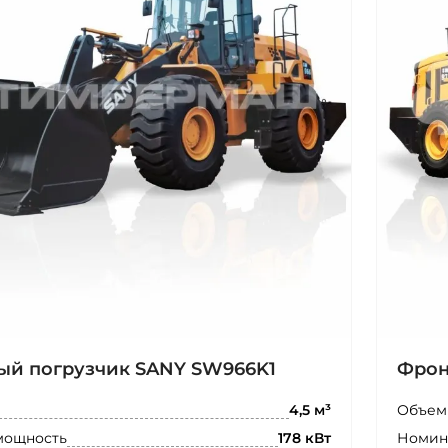
ый погрузчик SANY SW966K1
Фрон
Объем
4,5 м³
мощность
Номин
178 кВт