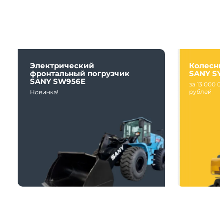
Электрический
Колесн
фронтальный погрузчик
SANY S
SANY SW956E
за 13 000 
рублей
Новинка!