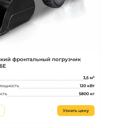
ский фронтальный погрузчик
6E
3,5 м³
мощность
120 кВт
сть
5800 кг
Узнать цену