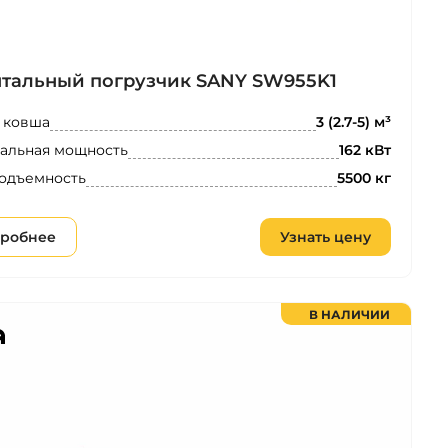
тальный погрузчик SANY SW955K1
 ковша
3 (2.7-5) м³
альная мощность
162 кВт
одъемность
5500 кг
робнее
Узнать цену
В НАЛИЧИИ