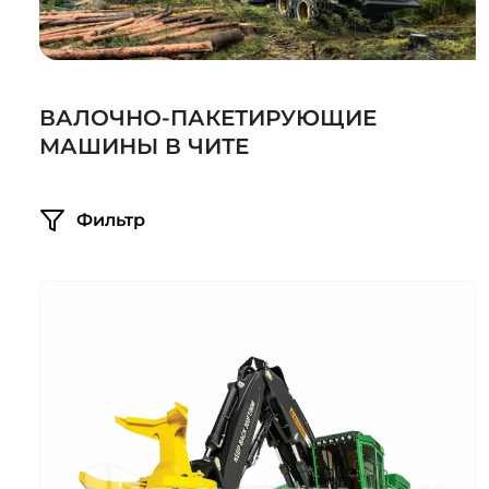
Системы 3D нивелирования
Грейферные захваты
Посевная техника
Мини-погрузчики
ВАЛОЧНО-ПАКЕТИРУЮЩИЕ
МАШИНЫ В ЧИТЕ
Фильтр