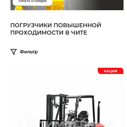
УЗНАТЬ О СКИДКЕ
Системы 3D нивелирования
Грейферные захваты
Посевная техника
Мини-погрузчики
ПОГРУЗЧИКИ ПОВЫШЕННОЙ
ПРОХОДИМОСТИ В ЧИТЕ
Фильтр
АКЦИЯ