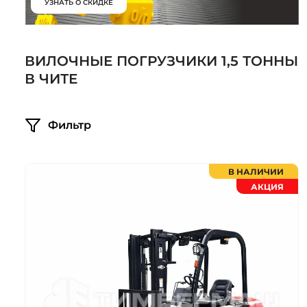
УЗНАТЬ О СКИДКЕ
Системы 3D нивелирования
Грейферные захваты
Посевная техника
Мини-погрузчики
ВИЛОЧНЫЕ ПОГРУЗЧИКИ 1,5 ТОННЫ
В ЧИТЕ
Фильтр
В НАЛИЧИИ
АКЦИЯ