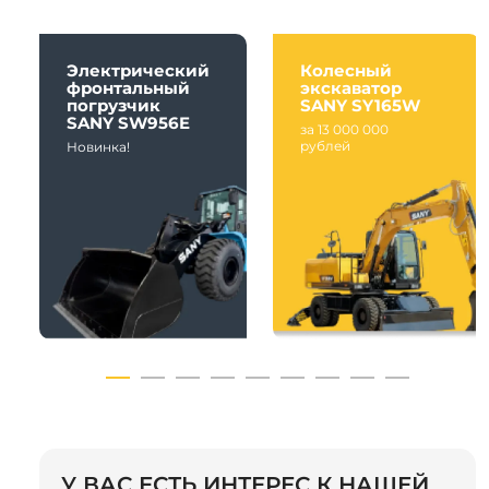
Электрический
Колесный
фронтальный
экскаватор
погрузчик
SANY SY165W
SANY SW956E
за 13 000 000
рублей
Новинка!
У ВАС ЕСТЬ ИНТЕРЕС К НАШЕЙ