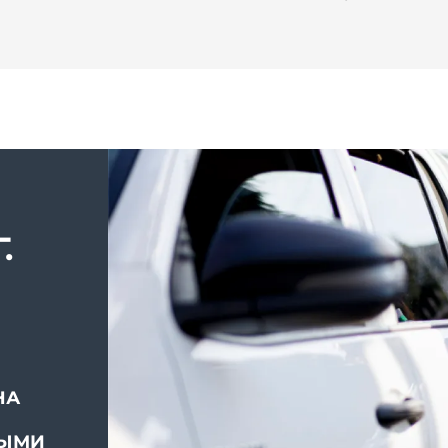
.
НА
ВЫМИ