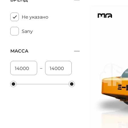
Не указано
Sany
МАССА
–