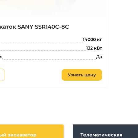
каток SANY SSR140C-8C
14000 кг
132 кВт
д
Да
Узнать цену
ый экскаватор
Телематическая