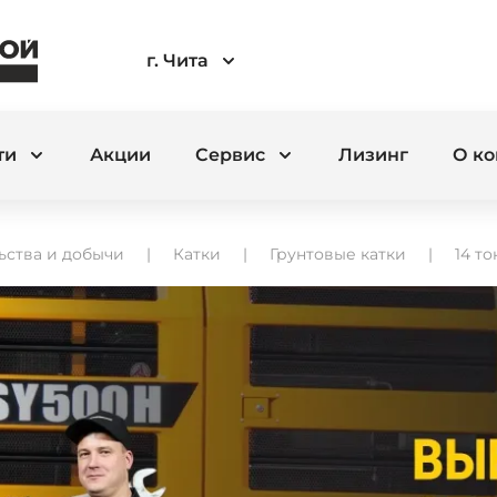
г. Чита
ти
Акции
Сервис
Лизинг
О к
ьства и добычи
Катки
Грунтовые катки
14 то