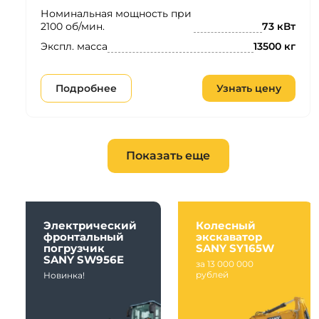
Номинальная мощность при
2100 об/мин.
73 кВт
Экспл. масса
13500 кг
Подробнее
Узнать цену
Показать еще
Электрический
Колесный
фронтальный
экскаватор
погрузчик
SANY SY165W
SANY SW956E
за 13 000 000
рублей
Новинка!