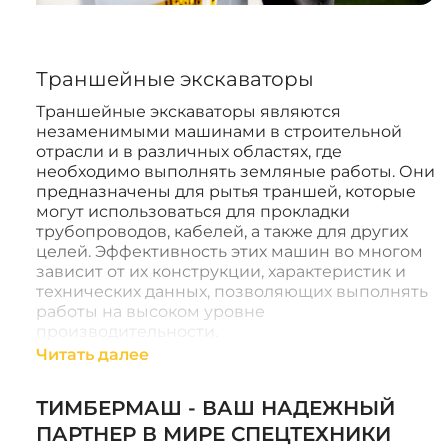
Траншейные экскаваторы
Траншейные экскаваторы являются
незаменимыми машинами в строительной
отрасли и в различных областях, где
необходимо выполнять земляные работы. Они
предназначены для рытья траншей, которые
могут использоваться для прокладки
трубопроводов, кабелей, а также для других
целей. Эффективность этих машин во многом
зависит от их конструкции, характеристик и
технических данных, позволяющих выполнять
работы на высоком уровне
производительности.
Читать далее
Конструкция и принцип работы
Современные траншейные экскаваторы
ТИМБЕРМАШ - ВАШ НАДЕЖНЫЙ
имеют несколько моделей, каждая из которых
ПАРТНЕР В МИРЕ СПЕЦТЕХНИКИ
спроектирована для выполнения