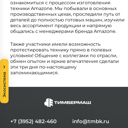
ознакомиться с процессом изготовления
Системы 3D нивелирования
Грейферные захваты
техники Amazone. Мы побывали в основных
Посевная техника
производственных цехах, проследили путь от
Мини-погрузчики
деталей до полностью готовых машин, изучили
весь ассортимент продукции и напрямую
общались с менеджерами бренда Amazone.
Также участники имели возможность
протестировать технику прямо в полевых
условиях! Общение с коллегами по отрасли,
обмен опытом и яркие впечатления сделали
эти три дня по-настоящему
запоминающимися.
Экосистема
+7 (3952) 482-460
info@tmbk.ru