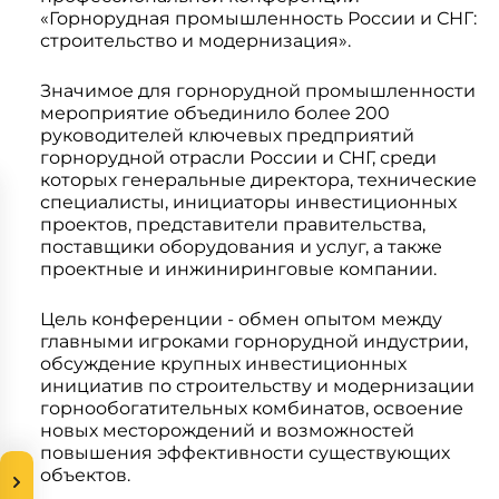
Системы 3D нивелирования
Грейферные захваты
«Горнорудная промышленность России и СНГ:
строительство и модернизация».
Посевная техника
Мини-погрузчики
Значимое для горнорудной промышленности
мероприятие объединило более 200
руководителей ключевых предприятий
горнорудной отрасли России и СНГ, среди
которых генеральные директора, технические
специалисты, инициаторы инвестиционных
проектов, представители правительства,
поставщики оборудования и услуг, а также
проектные и инжиниринговые компании.
Цель конференции - обмен опытом между
главными игроками горнорудной индустрии,
обсуждение крупных инвестиционных
инициатив по строительству и модернизации
горнообогатительных комбинатов, освоение
новых месторождений и возможностей
повышения эффективности существующих
объектов.