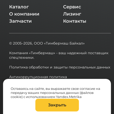
Каталог
Сервис
О компании
Лизинг
Запчасти
Контакты
© 2005–2026,
ООО «Тимбермаш Байкал»
Компания «Тимбермаш» - ваш надежный поставщик
спецтехники.
Политика обработки и защиты персональных данных
Антикоррупционная политика
Сводная ведомость результатов проведения СОУТ в
Оставаясь на сайте, вы выражаете свое согласие на
2025 году
передачу ваших персональных данных (файлов
cookie) с использованием Yandex.Metrika
Разработка сайта:
Закрыть