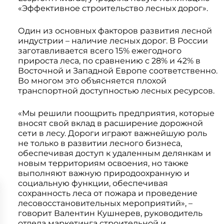
Системы 3D нивелирования
Грейферные захваты
«Эффективное строительство лесных дорог».
Посевная техника
Мини-погрузчики
Один из основных факторов развития лесной
индустрии – наличие лесных дорог. В России
заготавливается всего 15% ежегодного
прироста леса, по сравнению с 28% и 42% в
Восточной и Западной Европе соответственно.
Во многом это объясняется плохой
транспортной доступностью лесных ресурсов.
«Мы решили поощрить предприятия, которые
вносят свой вклад в расширение дорожной
сети в лесу. Дороги играют важнейшую роль
не только в развитии лесного бизнеса,
обеспечивая доступ к удаленным делянкам и
новым территориям освоения, но также
выполняют важную природоохранную и
социальную функции, обеспечивая
сохранность леса от пожара и проведение
лесовосстановительных мероприятий», –
говорит Валентин Кушнерев, руководитель
отдела маркетинга строительной и