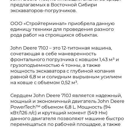
Системы 3D нивелирования
Грейферные захваты
предлагаемых в Восточной Сибири
экскаваторов-погрузчиков.
Посевная техника
Мини-погрузчики
ООО «Стройтерминал» приобрела данную
единицу техники для проведения разного
рода работ на строящихся объектах.
John Deere 710J – это 12-титонная машина,
сочетающая в себе маневренность
фронтального погрузчика с ковшом 1,43 м³ и
грузоподъемностью 4 тонны, а также
мощность экскаватора с глубиной копания
равной 6,8 м и солидным вырывным усилием
на ковше с объемом 0,52 м³.
Сердцем John Deere 710J является надежный,
мощный и экономичный двигатель John Deere
PowerTech™ объемом 6,8 L. Мощность (94
кВт/126 л/с) и крутящий момент (549 Нм)
данного двигателя позволяют машине быстро
перемещаться по рабочей площадке, а также