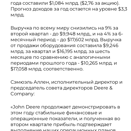
года составили $1,084 млрд. ($2,76 за акцию).
Системы 3D нивелирования
Грейферные захваты
Прогноз доходов за год остается на уровне $3,3
Посевная техника
млрд.
Мини-погрузчики
Выручка по всему миру снизились на 9% за
второй квартал - до $9,948 млрд., и на 4% за 6-
месячный период – до $17,602 млрд. Выручка
от продажи оборудования составила $9,246
млрд. за квартал и $16,195 млрд. за шесть
месяцев по сравнению с аналогичными
периодами прошлого года - $10,265 млрд. и
$17,058 млрд. соответственно.
Сэмюэль Аллен, исполнительный директор и
председатель совета директоров Deere &
Company:
«John Deere продолжает демонстрировать в
этом году стабильные финансовые и
операционные показатели, и полученная во
втором квартале прибыль подтверждает
выполнение наших операционных планов.