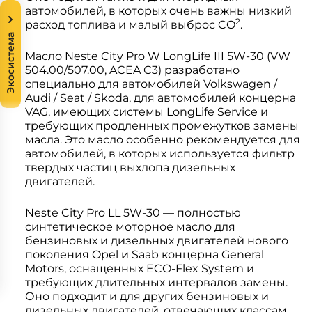
автомобилей, в которых очень важны низкий
2
расход топлива и малый выброс CO
.
Экосистема
Масло Neste City Pro W LongLife III 5W-30 (VW
504.00/507.00, ACEA C3) разработано
специально для автомобилей Volkswagen /
Audi / Seat / Skoda, для автомобилей концерна
VAG, имеющих системы LongLife Service и
требующих продленных промежутков замены
масла. Это масло особенно рекомендуется для
автомобилей, в которых используется фильтр
твердых частиц выхлопа дизельных
двигателей.
Neste City Pro LL 5W-30 — полностью
синтетическое моторное масло для
бензиновых и дизельных двигателей нового
поколения Opel и Saab концерна General
Motors, оснащенных ECO-Flex System и
требующих длительных интервалов замены.
Оно подходит и для других бензиновых и
дизельных двигателей, отвечающих классам