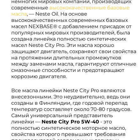
немногих мировых компаний, производящих
Системы 3D нивелирования
Грейферные захваты
современные
высококачественные базовые
Посевная техника
масла
, — Neste Oil. На основе
Мини-погрузчики
высококачественных современных базовых
масел NEXBASE® с добавлением присадок от
популярных мировых производителей, была
создана линейка полностью синтетических
масел Neste City Pro. Эти масла хорошо
защищают двигатель, сохраняют свои свойства
на протяжении длительных промежутков
между заменами масла, гарантируют отличные
смазочные способности и предотвращают
коррозию двигателя.
Все масла линейки Neste City Pro являются
внесезонными. Это неудивительно, ведь они
созданы в Финляндии, где годовой перепад
температур составляет около 70-80 градусов.
Самый универсальный представитель
линейки —
Neste City Pro 5W-40
- это
полностью синтетическое моторное масло,
свойства которого превышают требования