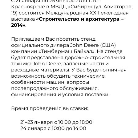
С 21 января по 25 января 2014 г. в г.
Системы 3D нивелирования
Грейферные захваты
Красноярске в МВДЦ «Сибирь» (ул. Авиаторов,
Посевная техника
19) состоится Международная XXII ежегодная
Мини-погрузчики
выставка
«Строительство и архитектура –
2014»
.
Приглашаем Вас посетить стенд
официального дилера John Deere (США)
компании «Тимбермаш Байкал». На стенде
будет представлена дорожно-строительная
техника John Deere, запасные части и
расходные материалы. У Вас будет отличная
возможность обсудить технические
особенности машин, вопросы
послепродажного обслуживания,
финансирования и условия поставки.
Время проведения выставки:
21–23 января с 10:00 до 18:00
24 января с 10:00 до 14:00