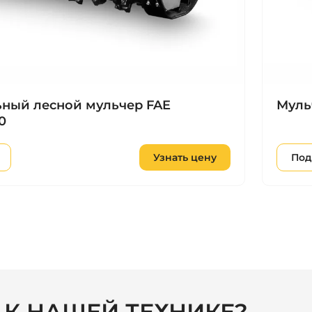
ный лесной мульчер FAE
Мульч
0
Узнать цену
Под
С К НАШЕЙ ТЕХНИКЕ?