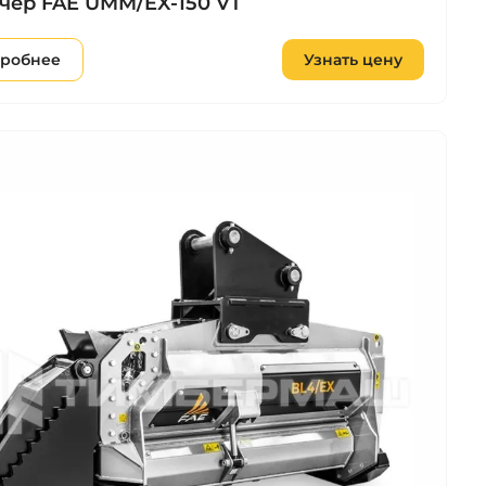
чер FAE UMM/EX-150 VT
робнее
Узнать цену