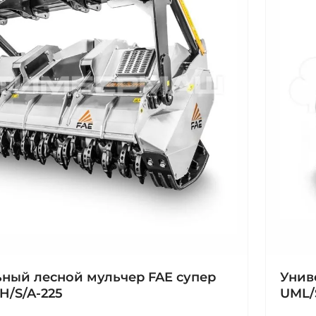
ный лесной мульчер FAE супер
Унив
H/S/A-225
UML/