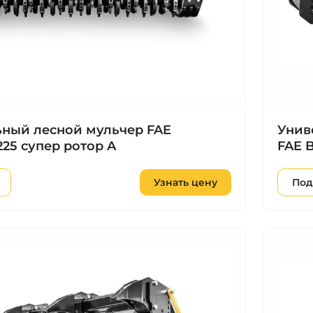
ный лесной мульчер FAE
Унив
25 супер ротор A
FAE B
Узнать цену
Под