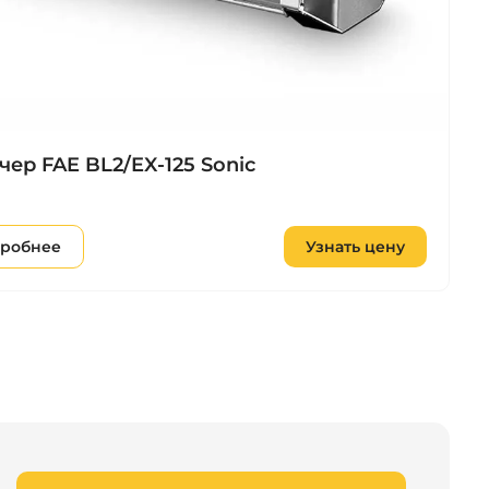
ер FAE BL2/EX-125 Sonic
робнее
Узнать цену