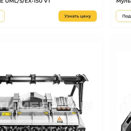
E UML/S/EX-150 VT
Муль
Узнать цену
Под